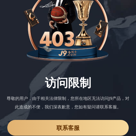
访问限制
尊敬的用户，由于相关法律限制，您所在地区无法访问J9产品，对
此造成的不便，我们深表歉意，您如有疑问请联系客服。
联系客服