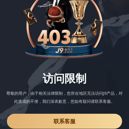
访问限制
尊敬的用户，由于相关法律限制，您所在地区无法访问J9产品，对
此造成的不便，我们深表歉意，您如有疑问请联系客服。
联系客服